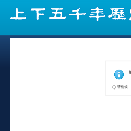
请稍候...